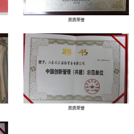
资质荣誉
资质荣誉