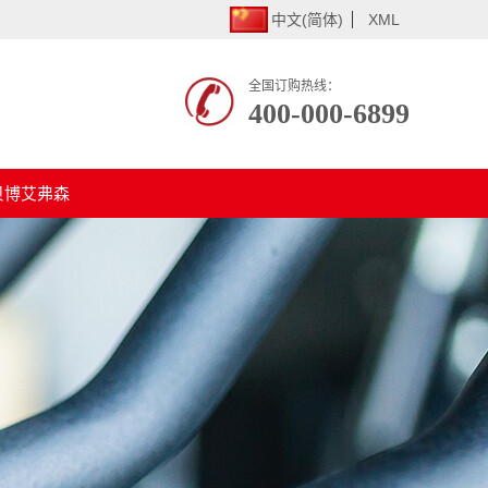
中文(简体)
XML
全国订购热线：
400-000-6899
贝博艾弗森