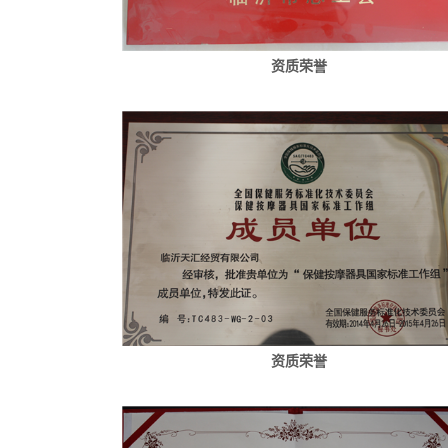
资质荣誉
资质荣誉