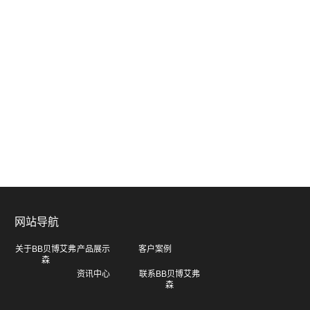
网站导航
关于BB贝博艾弗
产品展示
客户案例
森
资讯中心
联系BB贝博艾弗
森