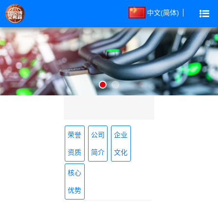
中文(简体)
荣誉
公司
企业
资质
简介
文化
核心
优势