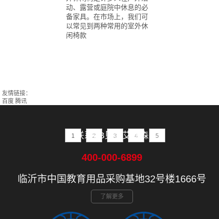
动、露营或庭院中休息的必
备家具。在市场上，我们可
以常见到两种常用的室外休
闲椅款
友情链接：
百度
腾讯
联系BB贝博艾弗森
1
2
3
4
5
400-000-6899
临沂市中国教育用品采购基地32号楼1666号
了解更多