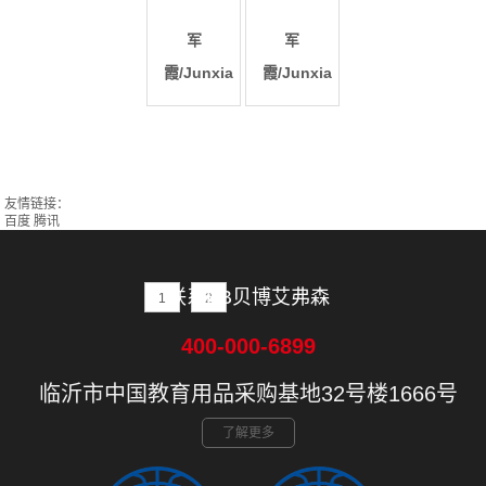
军
军
霞/Junxia
霞/Junxia
友情链接：
百度
腾讯
联系BB贝博艾弗森
1
2
400-000-6899
临沂市中国教育用品采购基地32号楼1666号
了解更多