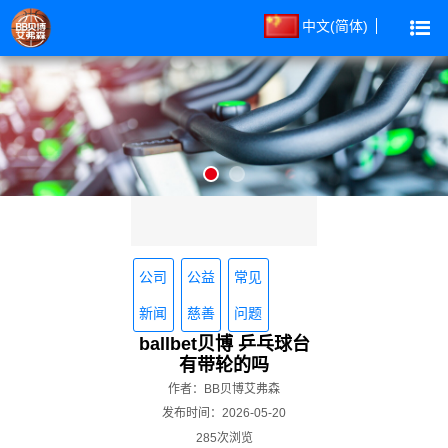
中文(简体)
公司
公益
常见
新闻
慈善
问题
ballbet贝博 乒乓球台
有带轮的吗
作者：BB贝博艾弗森
发布时间：2026-05-20
285次浏览