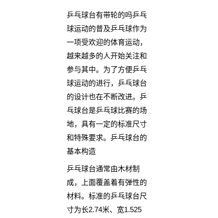
乒乓球台有带轮的吗乒乓
球运动的普及乒乓球作为
一项受欢迎的体育运动，
越来越多的人开始关注和
参与其中。为了方便乒乓
球运动的进行，乒乓球台
的设计也在不断改进。乒
乓球台是乒乓球比赛的场
地，具有一定的标准尺寸
和特殊要求。乒乓球台的
基本构造
乒乓球台通常由木材制
成，上面覆盖着有弹性的
材料。标准的乒乓球台尺
寸为长2.74米、宽1.525