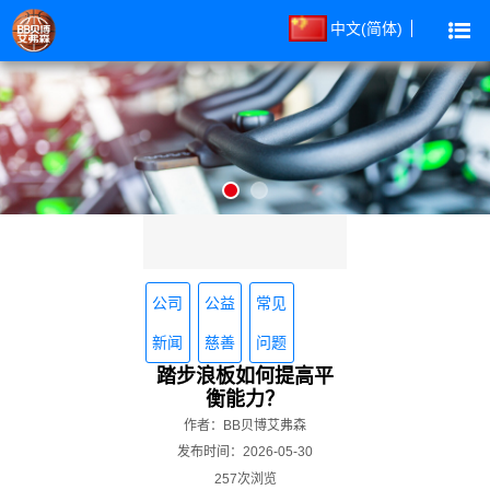
中文(简体)
公司
公益
常见
新闻
慈善
问题
踏步浪板如何提高平
衡能力？
作者：BB贝博艾弗森
发布时间：2026-05-30
257次浏览