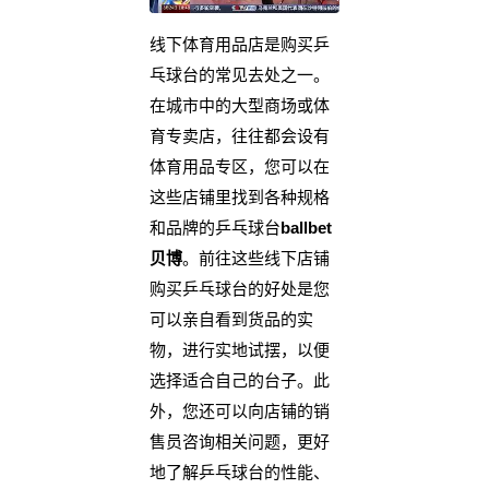
线下体育用品店是购买乒
乓球台的常见去处之一。
在城市中的大型商场或体
育专卖店，往往都会设有
体育用品专区，您可以在
这些店铺里找到各种规格
和品牌的乒乓球台
ballbet
贝博
。前往这些线下店铺
购买乒乓球台的好处是您
可以亲自看到货品的实
物，进行实地试摆，以便
选择适合自己的台子。此
外，您还可以向店铺的销
售员咨询相关问题，更好
地了解乒乓球台的性能、