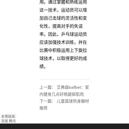
用。通过掌握和熟练运用
这一技术，运动员可以增
加自己击球的灵活性和变
化性，提高对手的失误
率。因此，乒乓球运动员
应该加强技术训练，并在
比赛中积极运用上下旋拉
球技术，以取得更好的成
绩。
上一篇：
艾弗森ballbet：室
内健身几点好练腿部肌肉
下一篇：
儿童篮球热身器材
推荐
友情链接：
百度
腾讯