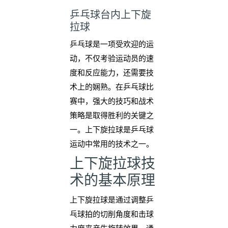
乒乓球台内上下旋
拉球
乒乓球是一项受欢迎的运
动，不仅考验运动员的速
度和反应能力，还需要技
术上的娴熟。在乒乓球比
赛中，强大的技巧和战术
策略是取得胜利的关键之
一。上下旋拉球是乒乓球
运动中常用的技术之一。
上下旋拉球技
术的基本原理
上下旋拉球是通过调整乒
乓球拍的切削角度和击球