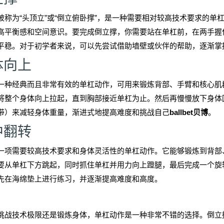
被称为“头顶立”或“倒立俯卧撑”，是一种需要相对较高技术要求的
高平衡感和空间意识。要完成倒立撑，你需要站在单杠前，在两手握
平稳。对于初学者来说，可以先尝试借助墙壁或伙伴的帮助，逐渐掌
引体向上
一种经典而且非常有效的单杠动作，可用来锻炼背部、手臂和核心肌
将整个身体向上拉起，直到胸部接近单杠为止。然后再慢慢放下身体
带）来减轻身体重量，渐进式地提高难度和挑战自己
ballbet贝博
。
空中翻转
一项需要较高技术要求和身体灵活性的单杠动作。它能够锻炼到背部
要从单杠下方跳起，同时抓住单杠并用力向上蹬腿，最后完成一个旋
先在海绵垫上进行练习，并逐渐提高难度和高度。
挑战技术极限还是锻炼身体，单杠动作是一种非常不错的选择。倒立