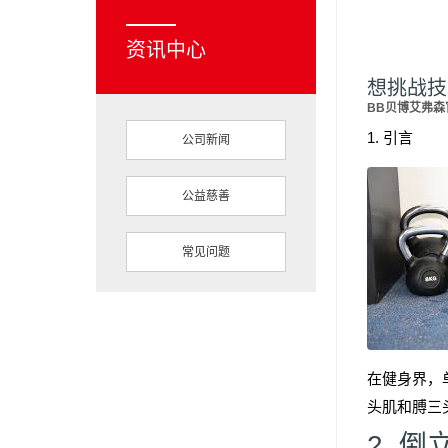
资讯中心
想挑战技
BB贝博艾弗森
1. 引言
公司新闻
公益慈善
常见问题
在健身界，
头肌和膊三
2. 倒