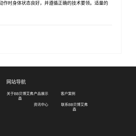
动作时身体状态良好，并遵循正确的技术要领。适量的
网站导航
关于BB贝博艾弗
产品展示
客户案例
森
资讯中心
联系BB贝博艾弗
森