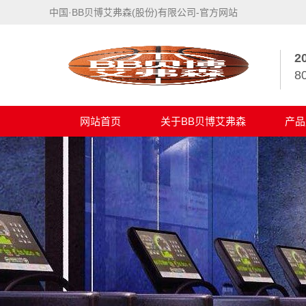
中国·BB贝博艾弗森(股份)有限公司-官方网站
2
8
网站首页
关于BB贝博艾弗森
产品