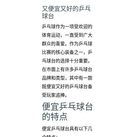
又便宜又好的乒乓
球台
乒乓球作为一项受欢迎的
体育运动，一直受到广大
群众的喜爱。作为乒乓球
比赛的核心装备之一，乒
乓球台的选择十分重要。
在市面上有许多乒乓球台
品牌和类型，其中有一款
既便宜又好的乒乓球台备
受玩家追捧。
便宜乒乓球台
的特点
便宜乒乓球台具有以下几