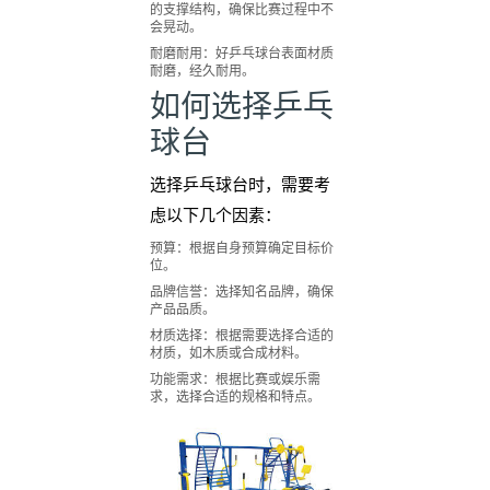
的支撑结构，确保比赛过程中不
会晃动。
耐磨耐用：好乒乓球台表面材质
耐磨，经久耐用。
如何选择乒乓
球台
选择乒乓球台时，需要考
虑以下几个因素：
预算：根据自身预算确定目标价
位。
品牌信誉：选择知名品牌，确保
产品品质。
材质选择：根据需要选择合适的
材质，如木质或合成材料。
功能需求：根据比赛或娱乐需
求，选择合适的规格和特点。