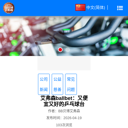
中文(简体)
公司
公益
常见
新闻
慈善
问题
艾弗森ballbet：又便
宜又好的乒乓球台
作者：BB贝博艾弗森
发布时间：2026-04-19
103次浏览