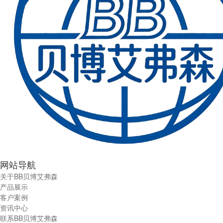
网站导航
关于BB贝博艾弗森
产品展示
客户案例
资讯中心
联系BB贝博艾弗森