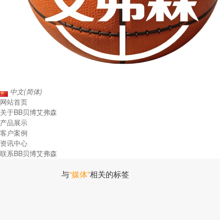
中文(简体)
网站首页
关于BB贝博艾弗森
产品展示
客户案例
资讯中心
联系BB贝博艾弗森
与
“媒体”
相关的标签