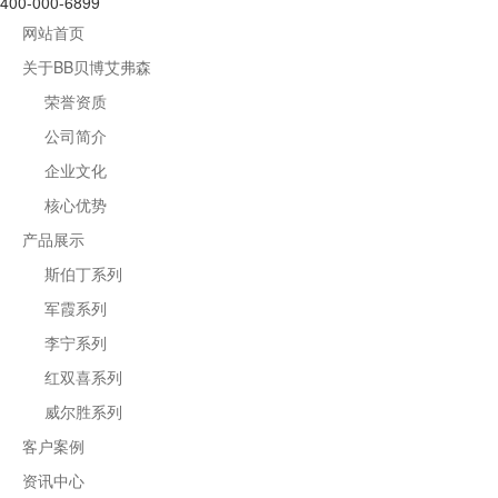
400-000-6899
网站首页
关于BB贝博艾弗森
荣誉资质
公司简介
企业文化
核心优势
产品展示
斯伯丁系列
军霞系列
李宁系列
红双喜系列
威尔胜系列
客户案例
资讯中心