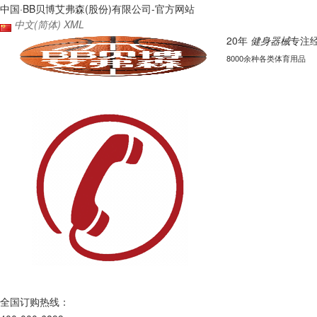
中国·BB贝博艾弗森(股份)有限公司-官方网站
中文(简体)
XML
20年
健身器械
专注
8000余种各类体育用品
全国订购热线：