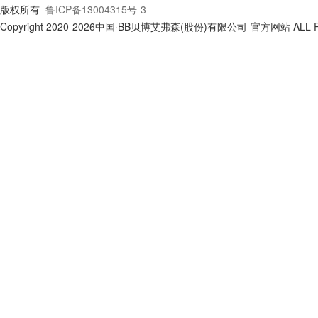
版权所有
鲁ICP备13004315号-3
Copyright 2020-2026中国·BB贝博艾弗森(股份)有限公司-官方网站 ALL Rig